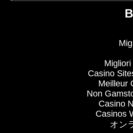
B
Migl
Miglior
Casino Sit
Meilleur
Non Gamsto
Casino 
Casinos 
オン