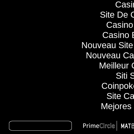
Casi
Site De 
Casino
Casino 
Nouveau Site
Nouveau Cas
Meilleur
Siti
Coinpok
Site C
Mejores