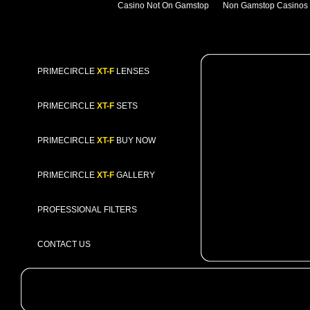
Casino Not On Gamstop
Non Gamstop Casinos
PRIMECIRCLE
XT-F
LENSES
PRIMECIRCLE
XT-F
SETS
PRIMECIRCLE
XT-F
BUY NOW
PRIMECIRCLE
XT-F
GALLERY
PROFESSIONAL FILTERS
CONTACT US