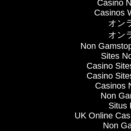
Casino 
Casinos 
オン
オン
Non Gamstop
Sites N
Casino Sit
Casino Sit
Casinos 
Non Ga
Situs
UK Online Cas
Non Ga