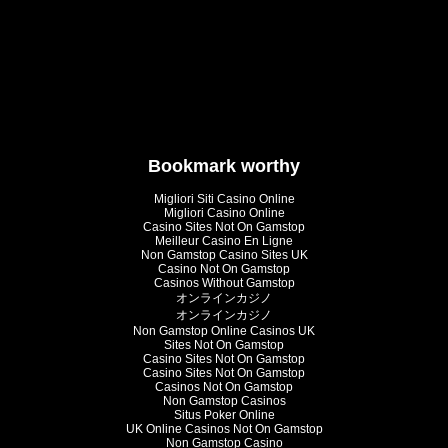
Bookmark worthy
Migliori Siti Casino Online
Migliori Casino Online
Casino Sites Not On Gamstop
Meilleur Casino En Ligne
Non Gamstop Casino Sites UK
Casino Not On Gamstop
Casinos Without Gamstop
オンラインカジノ
オンラインカジノ
Non Gamstop Online Casinos UK
Sites Not On Gamstop
Casino Sites Not On Gamstop
Casino Sites Not On Gamstop
Casinos Not On Gamstop
Non Gamstop Casinos
Situs Poker Online
UK Online Casinos Not On Gamstop
Non Gamstop Casino