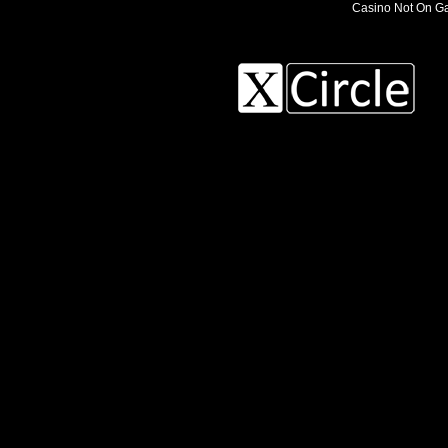
Casino Not On G