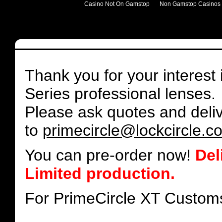
Casino Not On Gamstop
Non Gamstop Casinos
Thank you for your interest
Series professional lenses.
Please ask quotes and deliv
to
primecircle@lockcircle.c
You can pre-order now!
Del
Limited production.
For PrimeCircle XT Custom