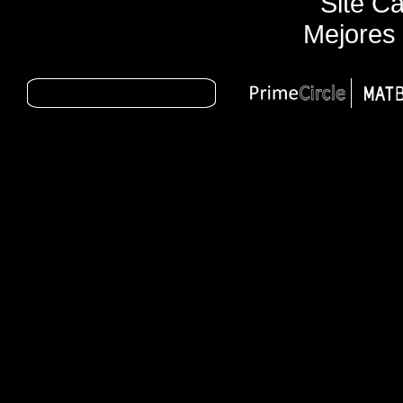
Site C
Mejores